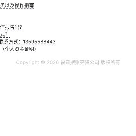
类以及操作指南
信报告吗？
式？
系方式：13595588443
（个人资金证明）
Copyright ©
2026 福建摆账亮资公司 版权所有