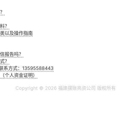
？
料？
类以及操作指南
信报告吗？
式？
系方式：13595588443
（个人资金证明）
Copyright ©
2026 福建摆账亮资公司 版权所有